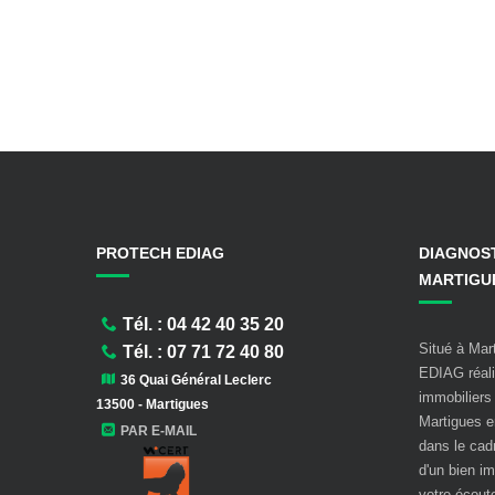
O
T
R
E
D
I
A
G
N
O
S
PROTECH EDIAG
DIAGNOST
T
MARTIGU
I
Tél. : 04 42 40 35 20
C
Situé à Ma
I
Tél. : 07 71 72 40 80
EDIAG réali
M
36 Quai Général Leclerc
immobiliers 
M
13500 - Martigues
Martigues e
O
PAR E-MAIL
dans le cadr
B
d'un bien i
I
votre écout
L